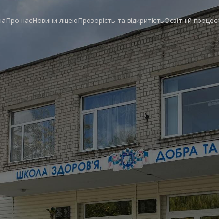
на
Про нас
Новини ліцею
Прозорість та відкритість
Освітній процес