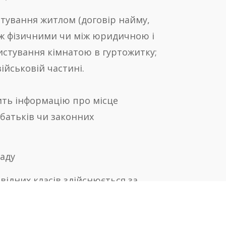
стування житлом (договір найму,
іж фізичними чи між юридичною і
стування кімнатою в гуртожитку;
ійськовій частині.
ить інформацію про місце
 батьків чи законних
ладу
відних класів здійснюється за
льного закладу до іншого. Підставою