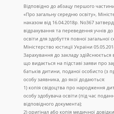
Відповідно до абзацу першого частини
«Про загальну середню освіту», Мініст
наказом від 16.04.2018р. No367 затве
відрахування та переведення учнів до
освіти для здобуття повної загальної 
Міністерство юстиції України 05.05.201
Зарахування до закладу здійснюється в
що видається на підставі заяви про за
батьків дитини, поданої особисто (з 
особу заявника, до якої додаються:
1) копія свідоцтва про народження ди
особу здобувача освіти (під час поданн
відповідного документа);
2) оригінал або копія медичної довідк