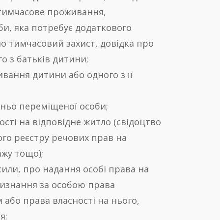
 тимчасове проживання,
би, яка потребує додаткового
но тимчасовий захист, довідка про
го з батьків дитини;
ивання дитини або одного з її
шньо переміщеної особи;
ості на відповідне житло (свідоцтво
ого реєстру речових прав на
ажу тощо);
 сили, про надання особі права на
визнання за особою права
бо права власності на нього,
я;