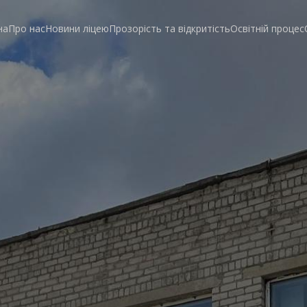
на
Про нас
Новини ліцею
Прозорість та відкритість
Освітній процес