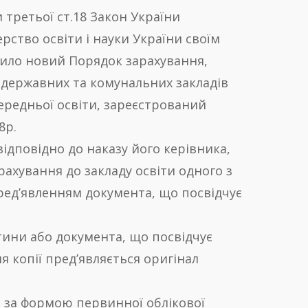
 третьої ст.18 Закон України
ерство освіти і науки України своїм
рдило новий Порядок зарахування,
 державних та комунальних закладів
середньої освіти, зареєстрований
8р.
ідповідно до наказу його керівника,
рахування до закладу освіти одного з
пред’явленням документа, що посвідчує
тини або документа, що посвідчує
я копії пред’являється оригінал
и за формою первинної облікової