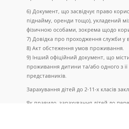
6) Документ, що засвідчує право кори
піднайму, оренди тощо), укладений м
фізичною особами, зокрема щодо кори
7) Довідка про проходження служби у в
8) Акт обстеження умов проживання.
9) Інший офіційний документ, що міст
проживання дитини та/або одного з її
представників.
Зарахування дітей до 2-11-х класів зак
Як правило, зарахування дітей до пере
умови переводу дитини з одного навча
для зарахування дитини є: