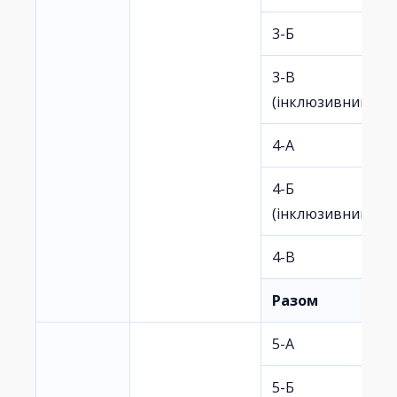
3-Б
3-В
(інклюзивний)
4-А
4-Б
(інклюзивний)
4-В
Разом
5-А
5-Б