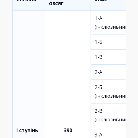
ОБСЯГ
1-А
(інклюзивний)
1-Б
1-В
2-А
2-Б
(інклюзивний)
2-В
(інклюзивний)
I ступінь
390
3-А