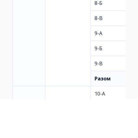
8-Б
8-В
9-А
9-Б
9-В
Разом
10-А
(філологічний)
10-Б
(математичний)