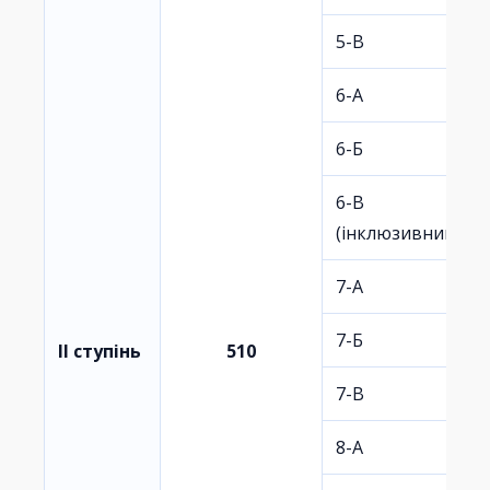
5-В
6-А
6-Б
6-В
(інклюзивний)
7-А
7-Б
II ступінь
510
7-В
8-А