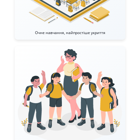
Очне навчання, найпростіше укриття