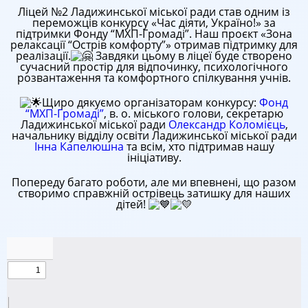
Ліцей №2 Ладижинської міської ради став одним із
переможців конкурсу «Час діяти, Україно!» за
підтримки Фонду “МХП-Громаді”. Наш проєкт «Зона
релаксації “Острів комфорту”» отримав підтримку для
реалізації.
Завдяки цьому в ліцеї буде створено
сучасний простір для відпочинку, психологічного
розвантаження та комфортного спілкування учнів.
Щиро дякуємо організаторам конкурсу:
Фонд
“МХП-Громаді”
, в. о. міського голови, секретарю
Ладижинської міської ради
Олександр Коломієць
,
начальнику відділу освіти Ладижинської міської ради
Інна Капелюшна
та всім, хто підтримав нашу
ініціативу.
Попереду багато роботи, але ми впевнені, що разом
створимо справжній острівець затишку для наших
дітей!