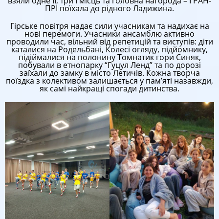
взяли одне ІІ, три І місць та головна нагорода – ГРАН-
ПРІ поїхала до рідного Ладижина.
Гірське повітря надає сили учасникам та надихає на
нові перемоги. Учасники ансамблю активно
проводили час, вільний від репетицій та виступів: діти
каталися на
Родельбані, Колесі огляду, підйомнику,
підіймалися на полонину Томнатик гори Синяк,
побували в етнопарку “Гуцул Ленд” та по дорозі
заїхали до замку в місто Летичів. Кожна творча
поїздка з колективом залишається у пам’яті назавжди,
як самі найкращі спогади дитинства.