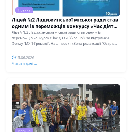
Новина
Ліцей №2 Ладижинської міської ради став
одним із переможців конкурсу «Час діяти,
Україно!»
Ліцей №2 Ладижинської міської ради став одним із
переможців конкурсу «Час діяти, Україно!» за підтримки
Фонду “МХП-Громаді”. Наш проєкт «Зона релаксації “Острів
комфорту”» отримав підтримку...
15.06.2026
Читати далі →
Новина