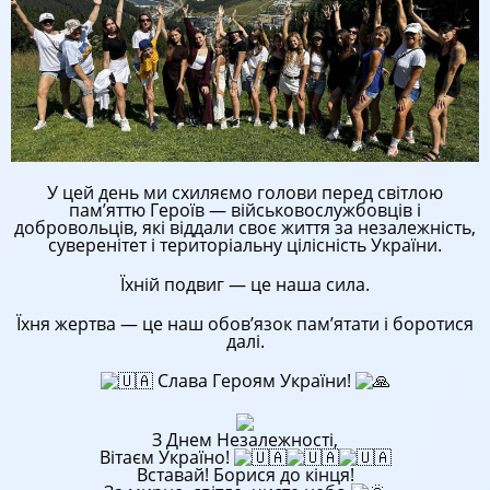
У цей день ми схиляємо голови перед світлою
пам’яттю Героїв — військовослужбовців і
добровольців, які віддали своє життя за незалежність,
суверенітет і територіальну цілісність України.
Їхній подвиг — це наша сила.
Їхня
жертва — це наш обов’язок пам’ятати і боротися
далі.
Слава Героям України!
З Днем Незалежності,
Вітаєм Україно!
Вставай! Борися до кінця!