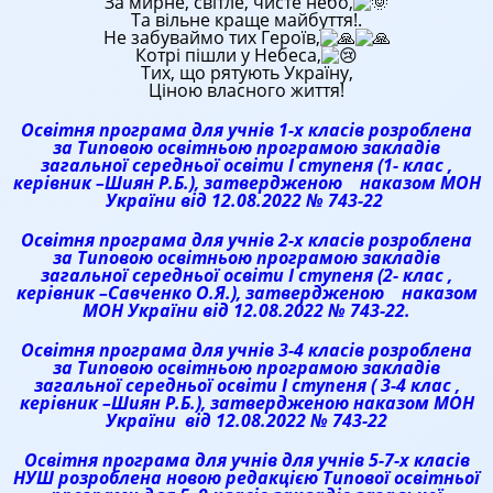
За мирне, світле, чисте небо,
Та вільне краще майбуття!.
Не
забуваймо тих Героїв,
Котрі пішли у Небеса,
Тих, що рятують Україну,
Ціною власного життя!
Освітня програма для учнів 1-х класів розроблена
за Типовою освітньою програмою закладів
загальної середньої освіти І ступеня (1- клас ,
керівник –Шиян Р.Б.), затвердженою наказом МОН
України від 12.08.2022 № 743-22
Освітня програма для учнів 2-х класів розроблена
за Типовою освітньою програмою закладів
загальної середньої освіти І ступеня (2- клас ,
керівник –Савченко О.Я.), затвердженою наказом
МОН України від 12.08.2022 № 743-22.
Освітня програма для учнів 3-4 класів розроблена
за Типовою освітньою програмою закладів
загальної середньої освіти І ступеня ( 3-4 клас ,
керівник –Шиян Р.Б.), затвердженою наказом МОН
України від 12.08.2022 № 743-22
Освітня програма для учнів для учнів 5-7-х класів
НУШ розроблена новою редакцією Типової освітньої