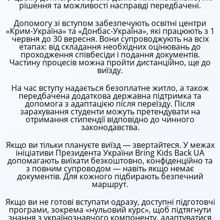
рішення та можливості насправді передбачені.
Допомогу зі вступом забезпечують освітні центри
«Крим-Україна» та «Донбас-Україна», які працюють з 1
червня до 30 вересня. Вони супроводжують на всіх
етапах: від складання необхідних оцінювань до
проходження співбесіди і подання документів.
Частину процесів можна пройти дистанційно, ще до
виїзду.
На час вступу надається безоплатне житло, а також
передбачена додаткова державна підтримка та
допомога з адаптацією після переїзду. Після
зарахування студенти можуть претендувати на
отримання стипендії відповідно до чинного
законодавства.
Якщо ви тільки плануєте виїзд — звертайтеся. У межах
ініціативи Президента України Bring Kids Back UA
допомагають виїхати безкоштовно, конфіденційно та
з повним супроводом — навіть якщо немає
документів. Для кожного підбирають безпечний
маршрут.
Якщо ви не готові вступати одразу, доступні підготовчі
програми, зокрема «нульовий курс», щоб підтягнути
знання з українознавчого компоненту, адаптуватися