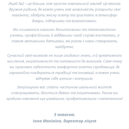
Ліцей №2 – це більше, ніж просто навчальний заклад. Це велика,
дружня родина, де кожен учень має можливість розкрити свої
таланти, здобути якісну освіту та зростати в атмосфері
довіри, підтримки та взаємоповаги.
Ми пишаємося нашими допитливими та талановитими
учнями, професійними й відданими своїй справі вчителями, а
також активними батьками, які разом з нами створюють
майбутнє.
Сучасний світ вимагає не лише глибоких знань, а й креативного
мислення, ініціативності та готовності до викликів. Саме тому
ми прагнемо забезпечити комфортне освітнє середовище, де
гармонійно поєднуються традиції та інновації, а кожен учень
відчуває себе цінним і значущим.
Запрошуємо вас стати частиною шкільного життя:
співпрацювати, ділитися ідеями та ініціативами. Разом ми
зробимо навчання ще цікавішим, продуктивнішим і натхненним!
З повагою,
Інна Малініна, директор ліцею