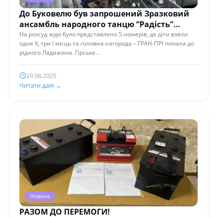
До Буковелю був запрошений Зразковий
ансамбль народного танцю “Радість”
ліцею √2
На розсуд журі було представлено 5 номерів, де діти взяли
одне ІІ, три І місць та головна нагорода – ГРАН-ПРІ поїхала до
рідного Ладижина. Гірське...
29.08.2025
Читати далі →
Новина
РАЗОМ ДО ПЕРЕМОГИ!