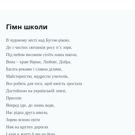
Гімн школи
В чудовому місті над Бугом-рікою,
Де з чистих світанків росу п’є зоря,
Під небом високим стоїть наша школа,
Вона – храм Науки, Любові, Добра.
Багата роками і славна ділами,
Майстерністю, мудрістю учителів,
Все робить для того, щоб юність зростала
Достойною на українській землі.
Приспів:
Вперед іди, до знань веди,
Нас рідна друга школа,
Зорею ясною світи
Нам на крутих дорогах
І ким в житті б ми не були,